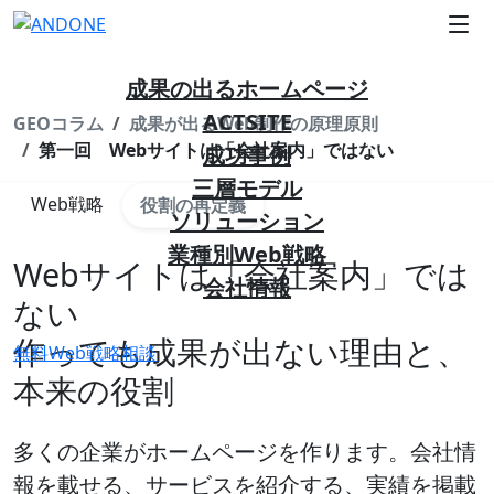
成果の出るホームページ
ACTSITE
GEOコラム
成果が出るWeb制作の原理原則
第一回 Webサイトは「会社案内」ではない
成功事例
三層モデル
Web戦略
役割の再定義
ソリューション
業種別Web戦略
Webサイトは「会社案内」では
会社情報
ない
作っても成果が出ない理由と、
無料Web戦略相談
本来の役割
多くの企業がホームページを作ります。会社情
報を載せる、サービスを紹介する、実績を掲載