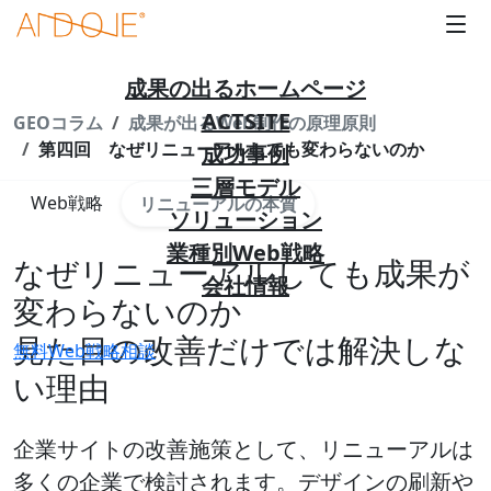
成果の出るホームページ
ACTSITE
GEOコラム
成果が出るWeb制作の原理原則
第四回 なぜリニューアルしても変わらないのか
成功事例
三層モデル
Web戦略
リニューアルの本質
ソリューション
業種別Web戦略
なぜリニューアルしても成果が
会社情報
変わらないのか
見た目の改善だけでは解決しな
無料Web戦略相談
い理由
企業サイトの改善施策として、リニューアルは
多くの企業で検討されます。デザインの刷新や