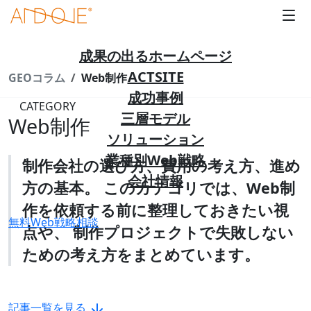
成果の出るホームページ
ACTSITE
GEOコラム
Web制作
成功事例
CATEGORY
三層モデル
Web制作
ソリューション
業種別Web戦略
制作会社の選び方、費用の考え方、進め
会社情報
方の基本。 このカテゴリでは、Web制
作を依頼する前に整理しておきたい視
無料Web戦略相談
点や、 制作プロジェクトで失敗しない
ための考え方をまとめています。
記事一覧を見る